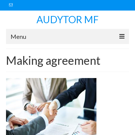
AUDYTOR MF
Menu
O FIRMIE
Making agreement
OFERTA
POLECAMY
KONTAKT
Polityka prywatności